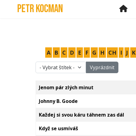
Petr Kocman
Ho
A
B
C
D
E
F
G
H
CH
I
J
K
- Vybrat štítek -
Vyprázdnit
Články
Titulek
Jenom pár zlých minut
Johnny B. Goode
Každej si svou káru táhnem zas dál
Když se usmíváš