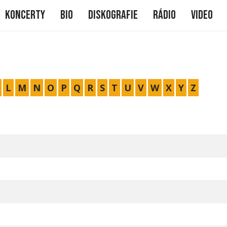
me
Koncerty
Bio
Diskografie
Rádio
Video
L
M
N
O
P
Q
R
S
T
U
V
W
X
Y
Z