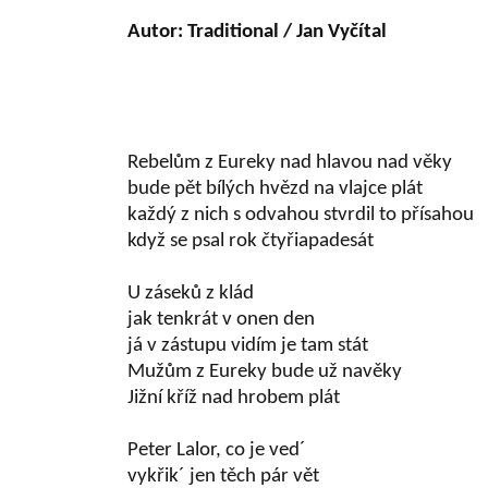
Autor: Traditional / Jan Vyčítal
Rebelům z Eureky nad hlavou nad věky
bude pět bílých hvězd na vlajce plát
každý z nich s odvahou stvrdil to přísahou
když se psal rok čtyřiapadesát
U záseků z klád
jak tenkrát v onen den
já v zástupu vidím je tam stát
Mužům z Eureky bude už navěky
Jižní kříž nad hrobem plát
Peter Lalor, co je ved´
vykřik´ jen těch pár vět