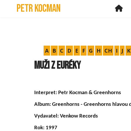
Petr Kocman
Ho
A
B
C
D
E
F
G
H
CH
I
J
K
Muži z Euréky
Interpret: Petr Kocman & Greenhorns
Album: Greenhorns - Greenhorns hlavou 
Vydavatel: Venkow Records
Rok: 1997