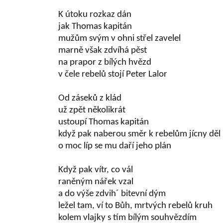
K útoku rozkaz dán
jak Thomas kapitán
mužům svým v ohni střel zavelel
marně však zdvíhá pěst
na prapor z bílých hvězd
v čele rebelů stojí Peter Lalor
Od záseků z klád
už zpět několikrát
ustoupí Thomas kapitán
když pak naberou směr k rebelům jícny děl
o moc líp se mu daří jeho plán
Když pak vítr, co vál
raněným nářek vzal
a do výše zdvih´ bitevní dým
ležel tam, ví to Bůh, mrtvých rebelů kruh
kolem vlajky s tím bílým souhvězdím