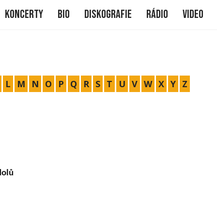
me
Koncerty
Bio
Diskografie
Rádio
Video
L
M
N
O
P
Q
R
S
T
U
V
W
X
Y
Z
dolů