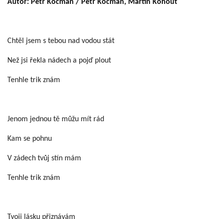
Autor: Petr Kocman / Petr Kocman, Martin Kohout
Chtěl jsem s tebou nad vodou stát
Než jsi řekla nádech a pojď plout
Tenhle trik znám
Jenom jednou tě můžu mít rád
Kam se pohnu
V zádech tvůj stín mám
Tenhle trik znám
Tvoji lásku přiznávám