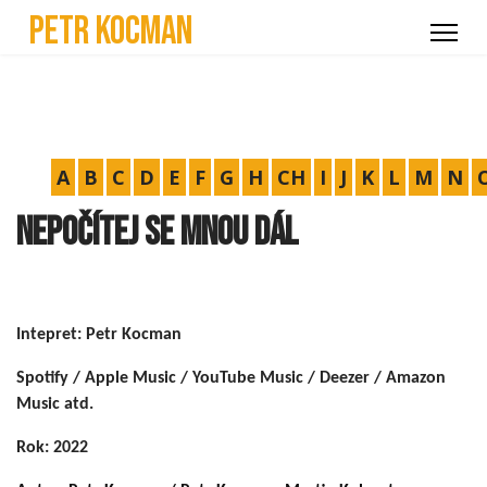
Petr Kocman
A
B
C
D
E
F
G
H
CH
I
J
K
L
M
N
Nepočítej se mnou dál
Intepret: Petr Kocman
Spotify / Apple Music / YouTube Music / Deezer / Amazon
Music atd.
Rok: 2022