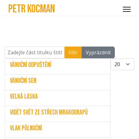
Petr Kocman
Zadejte část titulku štítku
Filtr
Vyprázdnit
Počet zobra
Vánoční odpuštění
Vánoční sen
Velká láska
Vidět svět ze střech mrakodrapů
Vlak půlnoční