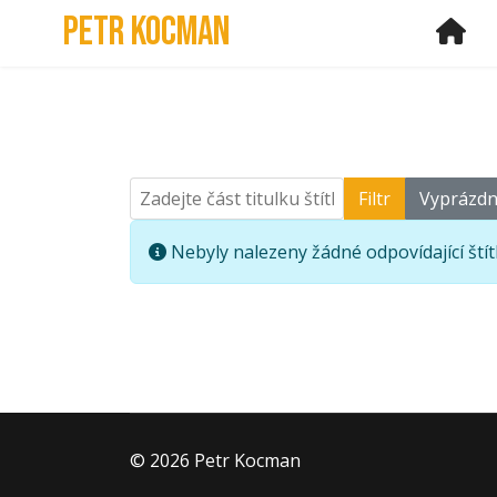
Petr Kocman
Ho
Zadejte část titulku štítku
Filtr
Vyprázdn
Informace
Nebyly nalezeny žádné odpovídající štít
© 2026 Petr Kocman