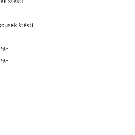
ek štěstí
ousek štěstí
řát
řát