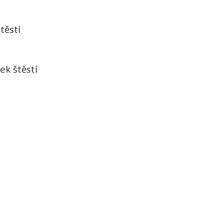
těstí
ek štěstí