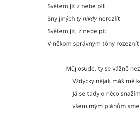
Světem jít z nebe pít
Sny jiných
ty nikdy
nerozlít
Světem jít, z nebe pít
V někom správným tóny rozeznít
Můj osude, ty se vážně ne
Vždycky nějak máš mě kd
Já se tady o něco snažím
všem mým plánům sme