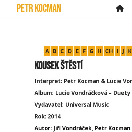
Petr Kocman
Ho
A
B
C
D
E
F
G
H
CH
I
J
K
Kousek štěstí
Interpret: Petr Kocman & Lucie V
Album: Lucie Vondráčková – Duety
Vydavatel: Universal Music
Rok: 2014
Autor: Jiří Vondráček, Petr Kocman