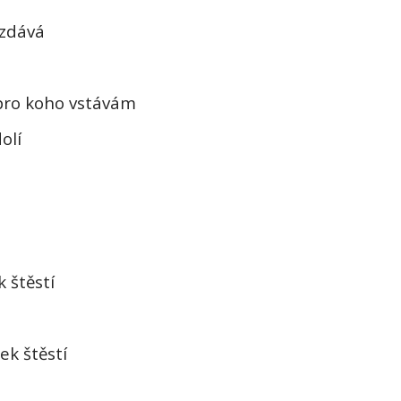
vzdává
pro koho vstávám
olí
 štěstí
ek štěstí