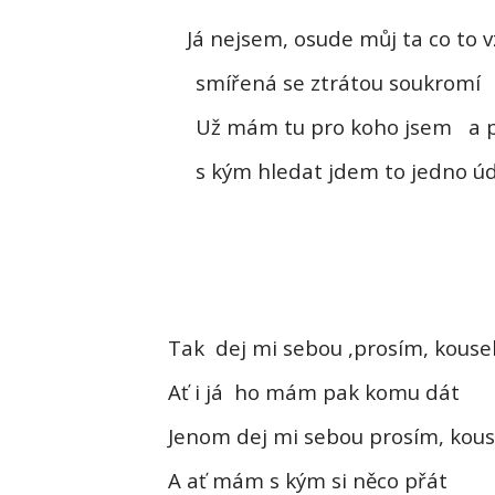
Já nejsem, osude můj ta co to 
smířená se ztrátou soukromí
Už mám tu pro koho jsem
a 
s kým hledat jdem to jedno úd
Tak
dej mi sebou ,prosím, kousek
Ať i já
ho mám pak komu dát
Jenom dej mi sebou prosím, kous
A ať mám s kým si něco přát