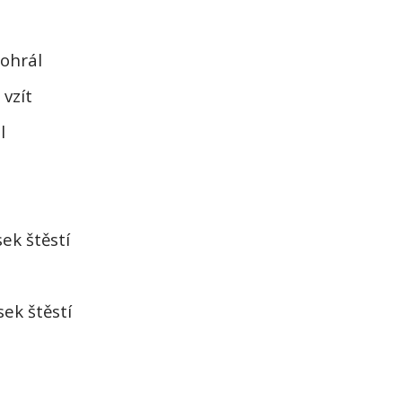
ohrál
 vzít
l
ek štěstí
ek štěstí