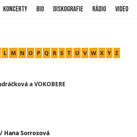
me
Koncerty
Bio
Diskografie
Rádio
Video
L
M
N
O
P
Q
R
S
T
U
V
W
X
Y
Z
ondráčková a VOKOBERE
 / Hana Sorrosová