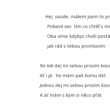
Hej
osude, málem jsem to pr
Pobavil ses
tím co chtěl´s mi
Oba víme kdybys chvíli postá
jak rád s tebou promluvím
No tak
dej mi sebou prosím kous
Ať i já
ho mám pak komu dát
Jednou d
ej mi sebou prosím kous
A ať mám s kým si něco přát