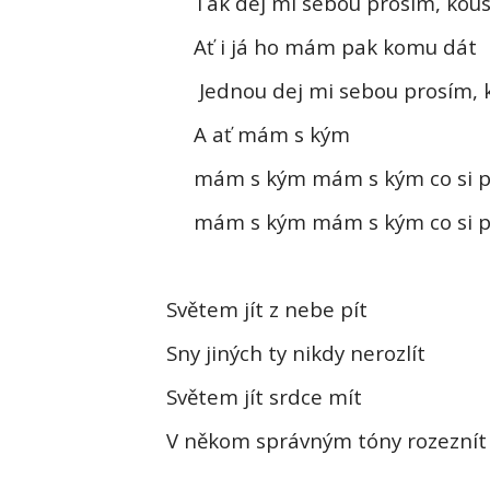
Tak dej mi sebou prosím, kous
Ať i já ho mám pak komu dát
Jednou dej mi sebou prosím, k
A ať mám s kým
mám s kým mám s kým co si p
mám s kým mám s kým co si p
Světem jít z nebe pít
Sny jiných ty nikdy nerozlít
Světem jít srdce mít
V někom správným tóny rozeznít