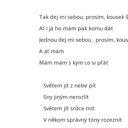
Tak dej mi sebou, prosím, kousek š
Ať i já ho mám pak komu dát
Jednou dej mi sebou , prosím, kous
A ať mám
Mám mám s kým co si přát
Světem jít z nebe pít
Sny jiným nerozlít
Světem jít srdce mít
V někom správný tóny rozeznít