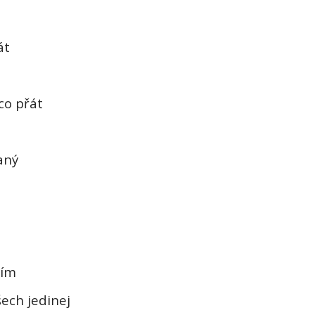
át
o přát
aný
tím
šech
jedinej