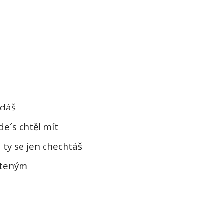
zdáš
e´s chtěl mít
 ty se jen chechtáš
teným