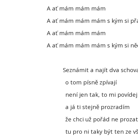
A ať mám mám mám
A ať mám mám mám s kým si př
A ať mám mám mám
A ať mám mám mám s kým si něc
Seznámit a najít dva schov
o tom písně zpívají
není jen tak, to mi povídej
a já ti stejně prozradím
že chci už pořád ne proza
tu pro ni taky být ten ze v