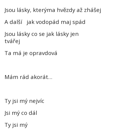
Jsou lásky, kterýma hvězdy až zhášej
A další
jak vodopád maj spád
Jsou lásky co se jak lásky jen
tvářej
Ta má je opravdová
Mám rád akorát…
Ty jsi mý nejvíc
Jsi mý co dál
Ty jsi mý