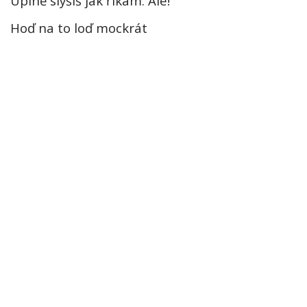
Úplně slyšíš jak říkám: Ále!
Hoď na to loď mockrát