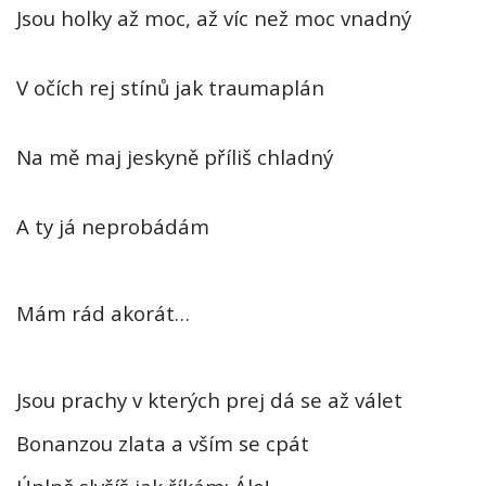
Jsou holky až moc, až víc než moc vnadný
V očích rej stínů jak traumaplán
Na mě maj jeskyně příliš chladný
A ty já neprobádám
Mám rád akorát…
Jsou prachy v kterých prej dá se až válet
Bonanzou zlata a vším se cpát