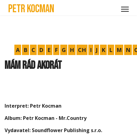
Petr Kocman
A
B
C
D
E
F
G
H
CH
I
J
K
L
M
N
Mám rád akorát
Interpret: Petr Kocman
Album: Petr Kocman - Mr.Country
Vydavatel: Soundflower Publishing s.r.o.