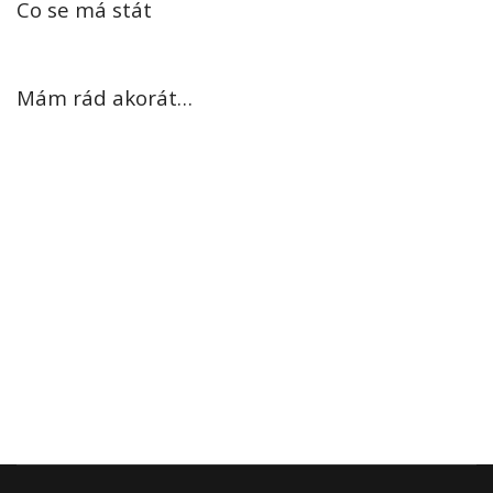
Co se má stát
Mám rád akorát…