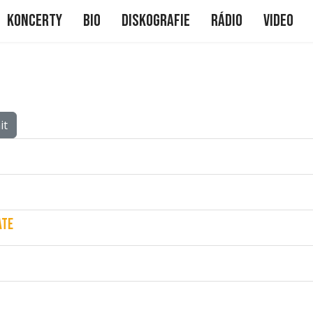
me
Koncerty
Bio
Diskografie
Rádio
Video
it
ate