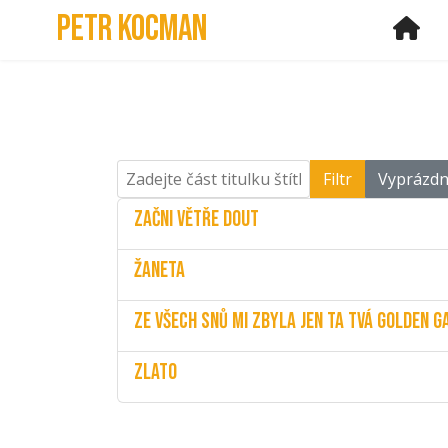
Petr Kocman
Ho
Zadejte část titulku štítku
Filtr
Vyprázdn
Začni větře dout
Žaneta
Ze všech snů mi zbyla jen ta tvá Golden G
Zlato