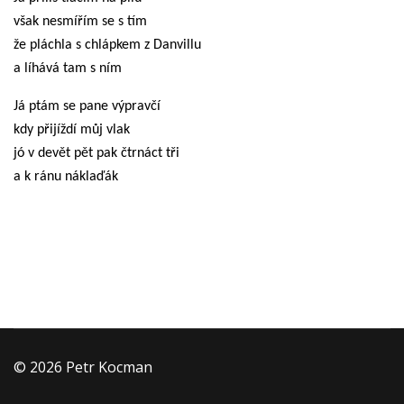
však nesmířím se s tím
že pláchla s chlápkem z Danvillu
a líhává tam s ním
Já ptám se pane výpravčí
kdy přijíždí můj vlak
jó v devět pět pak čtrnáct tři
a k ránu náklaďák
© 2026 Petr Kocman