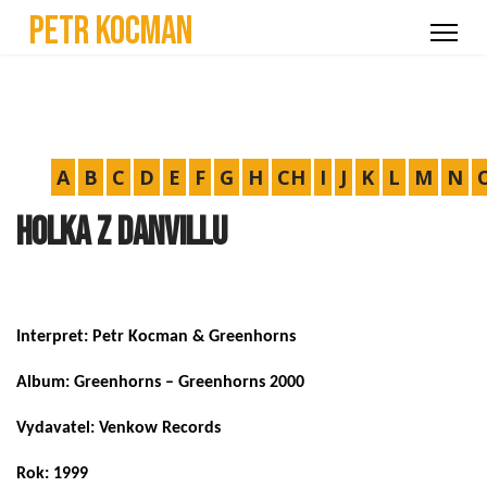
Petr Kocman
A
B
C
D
E
F
G
H
CH
I
J
K
L
M
N
Holka z Danvillu
Interpret: Petr Kocman & Greenhorns
Album: Greenhorns – Greenhorns 2000
Vydavatel: Venkow Records
Rok: 1999