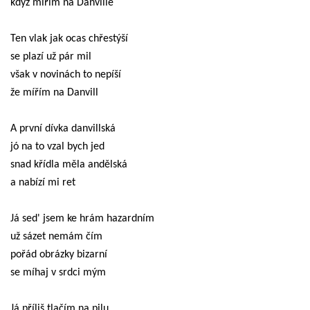
když mířím na Danville
Ten vlak jak ocas chřestýší
se plazí už pár mil
však v novinách to nepíší
že mířím na Danvill
A první dívka danvillská
jó na to vzal bych jed
snad křídla měla andělská
a nabízí mi ret
Já sed' jsem ke hrám hazardním
už sázet nemám čím
pořád obrázky bizarní
se míhaj v srdci mým
Já příliš tlačím na pilu