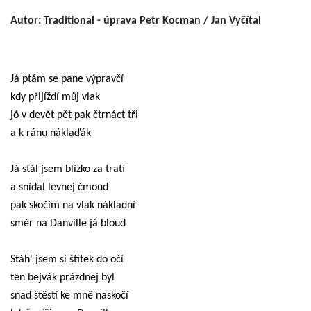
Autor: Traditional - úprava Petr Kocman / Jan Vyčítal
Já ptám se pane výpravčí
kdy přijíždí můj vlak
jó v devět pět pak čtrnáct tři
a k ránu náklaďák
Já stál jsem blízko za tratí
a snídal levnej čmoud
pak skočím na vlak nákladní
směr na Danville já bloud
Stáh' jsem si štítek do očí
ten bejvák prázdnej byl
snad štěstí ke mně naskočí