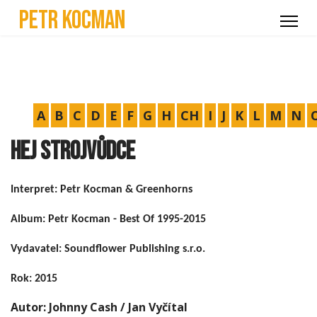
Petr Kocman
A
B
C
D
E
F
G
H
CH
I
J
K
L
M
N
Hej strojvůdce
Interpret: Petr Kocman & Greenhorns
Album: Petr Kocman - Best Of 1995-2015
Vydavatel: Soundflower Publishing s.r.o.
Rok: 2015
Autor: Johnny Cash / Jan Vyčítal