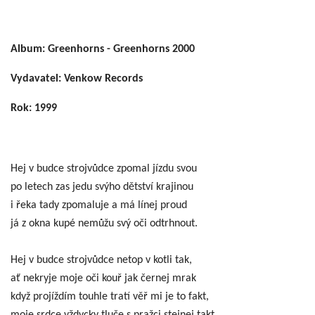
Album: Greenhorns - Greenhorns 2000
Vydavatel: Venkow Records
Rok: 1999
Hej v budce strojvůdce zpomal jízdu svou
po letech zas jedu svýho dětství krajinou
i řeka tady zpomaluje a má línej proud
já z okna kupé nemůžu svý oči odtrhnout.
Hej v budce strojvůdce netop v kotli tak,
ať nekryje moje oči kouř jak černej mrak
když projíždím touhle tratí věř mi je to fakt,