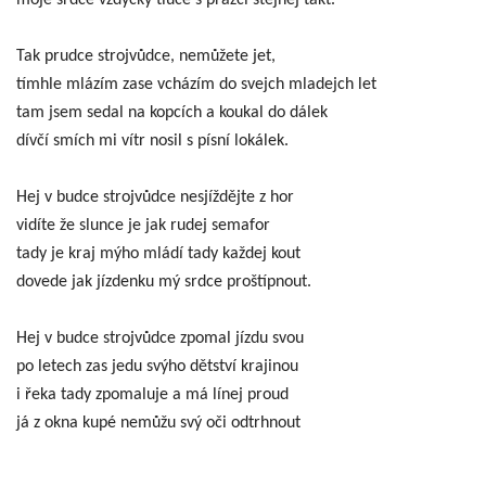
moje srdce vždycky tluče s pražci stejnej takt.
Tak prudce strojvůdce, nemůžete jet,
tímhle mlázím zase vcházím do svejch mladejch let
tam jsem sedal na kopcích a koukal do dálek
dívčí smích mi vítr nosil s písní lokálek.
Hej v budce strojvůdce nesjíždějte z hor
vidíte že slunce je jak rudej semafor
tady je kraj mýho mládí tady každej kout
dovede jak jízdenku mý srdce proštípnout.
Hej v budce strojvůdce zpomal jízdu svou
po letech zas jedu svýho dětství krajinou
i řeka tady zpomaluje a má línej proud
já z okna kupé nemůžu svý oči odtrhnout