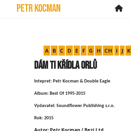
Petr Kocman
Ho
A
B
C
D
E
F
G
H
CH
I
J
K
Dám ti křídla orlů
Intepret: Petr Kocman & Double Eagle
Album: Best Of 1995-2015
Vydavatel: Soundflower Publishing s.r.o.
Rok: 2015
Autor: Petr Kocman / Bezi Ltd.