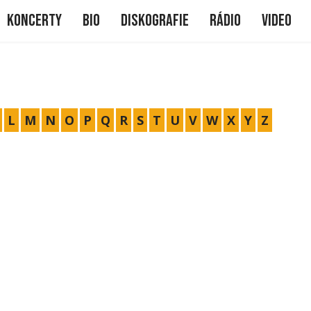
me
Koncerty
Bio
Diskografie
Rádio
Video
L
M
N
O
P
Q
R
S
T
U
V
W
X
Y
Z