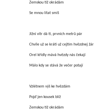
Zemskou tíž okrádám
Se mnou lítat smíš
Jižní vítr dá ti, prvních metrů pár
Chvíle už se krátí už cejtím hvězdnej žár
Orel křídly mává hvězdy nás čekají
Málo kdy se stává že večer potají
Vzlétnem výš ke hvězdám
Pojď jen kousek blíž
Zemskou tíž okrádám